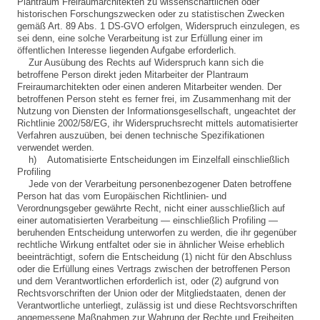
Plantraum Freiraumarchitekten zu wissenschaftlichen oder
historischen Forschungszwecken oder zu statistischen Zwecken
gemäß Art. 89 Abs. 1 DS-GVO erfolgen, Widerspruch einzulegen, es
sei denn, eine solche Verarbeitung ist zur Erfüllung einer im
öffentlichen Interesse liegenden Aufgabe erforderlich.
Zur Ausübung des Rechts auf Widerspruch kann sich die
betroffene Person direkt jeden Mitarbeiter der Plantraum
Freiraumarchitekten oder einen anderen Mitarbeiter wenden. Der
betroffenen Person steht es ferner frei, im Zusammenhang mit der
Nutzung von Diensten der Informationsgesellschaft, ungeachtet der
Richtlinie 2002/58/EG, ihr Widerspruchsrecht mittels automatisierter
Verfahren auszuüben, bei denen technische Spezifikationen
verwendet werden.
h) Automatisierte Entscheidungen im Einzelfall einschließlich
Profiling
Jede von der Verarbeitung personenbezogener Daten betroffene
Person hat das vom Europäischen Richtlinien- und
Verordnungsgeber gewährte Recht, nicht einer ausschließlich auf
einer automatisierten Verarbeitung — einschließlich Profiling —
beruhenden Entscheidung unterworfen zu werden, die ihr gegenüber
rechtliche Wirkung entfaltet oder sie in ähnlicher Weise erheblich
beeinträchtigt, sofern die Entscheidung (1) nicht für den Abschluss
oder die Erfüllung eines Vertrags zwischen der betroffenen Person
und dem Verantwortlichen erforderlich ist, oder (2) aufgrund von
Rechtsvorschriften der Union oder der Mitgliedstaaten, denen der
Verantwortliche unterliegt, zulässig ist und diese Rechtsvorschriften
angemessene Maßnahmen zur Wahrung der Rechte und Freiheiten