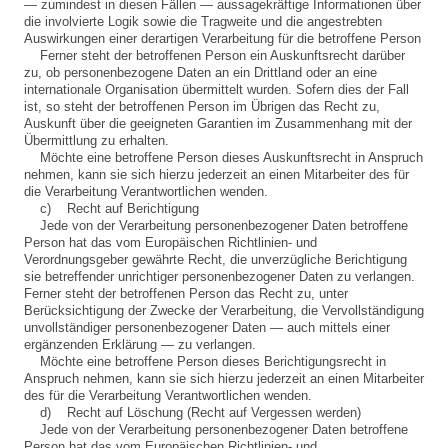
— zumindest in diesen Fällen — aussagekräftige Informationen über
die involvierte Logik sowie die Tragweite und die angestrebten
Auswirkungen einer derartigen Verarbeitung für die betroffene Person
Ferner steht der betroffenen Person ein Auskunftsrecht darüber
zu, ob personenbezogene Daten an ein Drittland oder an eine
internationale Organisation übermittelt wurden. Sofern dies der Fall
ist, so steht der betroffenen Person im Übrigen das Recht zu,
Auskunft über die geeigneten Garantien im Zusammenhang mit der
Übermittlung zu erhalten.
Möchte eine betroffene Person dieses Auskunftsrecht in Anspruch
nehmen, kann sie sich hierzu jederzeit an einen Mitarbeiter des für
die Verarbeitung Verantwortlichen wenden.
c) Recht auf Berichtigung
Jede von der Verarbeitung personenbezogener Daten betroffene
Person hat das vom Europäischen Richtlinien- und
Verordnungsgeber gewährte Recht, die unverzügliche Berichtigung
sie betreffender unrichtiger personenbezogener Daten zu verlangen.
Ferner steht der betroffenen Person das Recht zu, unter
Berücksichtigung der Zwecke der Verarbeitung, die Vervollständigung
unvollständiger personenbezogener Daten — auch mittels einer
ergänzenden Erklärung — zu verlangen.
Möchte eine betroffene Person dieses Berichtigungsrecht in
Anspruch nehmen, kann sie sich hierzu jederzeit an einen Mitarbeiter
des für die Verarbeitung Verantwortlichen wenden.
d) Recht auf Löschung (Recht auf Vergessen werden)
Jede von der Verarbeitung personenbezogener Daten betroffene
Person hat das vom Europäischen Richtlinien- und